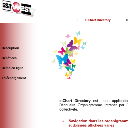
|
e-Chart Directory
D
.
Description
Bénéfices
Démo en ligne
Téléchargement
e-Chart Directory
est une application
l'Annuaire Organigramme intranet par l
collectivité.
.
Navigation dans les organigram
et données affichées variés